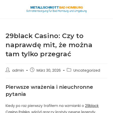
METALLSCHROTT
BAD HOMBURG
Schrottentsorgung für Bad Homburg und Umgebung
29black Casino: Czy to
naprawdę mit, że można
tam tylko przegrać
admin
März 30, 2026
Uncategorized
Pierwsze wrażenia i nieuchronne
pytania
Kiedy po raz pierwszy trafiłem na wzmianki o
29black
Casino Polska
, wśród graczy krążyły pewne legendy.