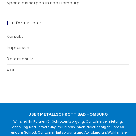
Späne entsorgen in Bad Homburg
Informationen
Kontakt
Impressum
Datenschutz
AGB
ÜBER METALLSCHROTT BAD HOMBURG
Wir sind Ihr Partner für Schrottentsorgung, Containervermietung,
Abholung und Entsorgung. Wir bieten Ihnen zuverlässigen Service
rundum Schrott, Container, Entsorgung und Abholung an. Wählen Sie