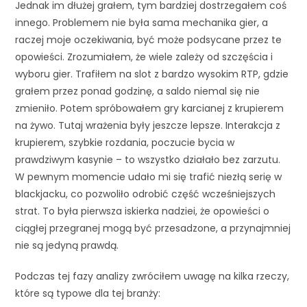
Jednak im dłużej grałem, tym bardziej dostrzegałem coś
innego. Problemem nie była sama mechanika gier, a
raczej moje oczekiwania, być może podsycane przez te
opowieści. Zrozumiałem, że wiele zależy od szczęścia i
wyboru gier. Trafiłem na slot z bardzo wysokim RTP, gdzie
grałem przez ponad godzinę, a saldo niemal się nie
zmieniło. Potem spróbowałem gry karcianej z krupierem
na żywo. Tutaj wrażenia były jeszcze lepsze. Interakcja z
krupierem, szybkie rozdania, poczucie bycia w
prawdziwym kasynie – to wszystko działało bez zarzutu.
W pewnym momencie udało mi się trafić niezłą serię w
blackjacku, co pozwoliło odrobić część wcześniejszych
strat. To była pierwsza iskierka nadziei, że opowieści o
ciągłej przegranej mogą być przesadzone, a przynajmniej
nie są jedyną prawdą.
Podczas tej fazy analizy zwróciłem uwagę na kilka rzeczy,
które są typowe dla tej branży: