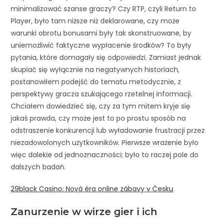
minimalizować szanse graczy? Czy RTP, czyli Return to
Player, było tam niższe niż deklarowane, czy może
warunki obrotu bonusami były tak skonstruowane, by
uniemożliwić faktyczne wypłacenie środków? To były
pytania, które domagały się odpowiedzi. Zamiast jednak
skupiać się wyłącznie na negatywnych historiach,
postanowiłem podejść do tematu metodycznie, z
perspektywy gracza szukającego rzetelnej informacji.
Chciałem dowiedzieć się, czy za tym mitem kryje się
jakaś prawda, czy może jest to po prostu sposób na
odstraszenie konkurencji lub wyładowanie frustracji przez
niezadowolonych użytkowników. Pierwsze wrażenie było
więc dalekie od jednoznaczności; było to raczej pole do
dalszych badań.
29black Casino: Nová éra online zábavy v Česku
Zanurzenie w wirze gier i ich