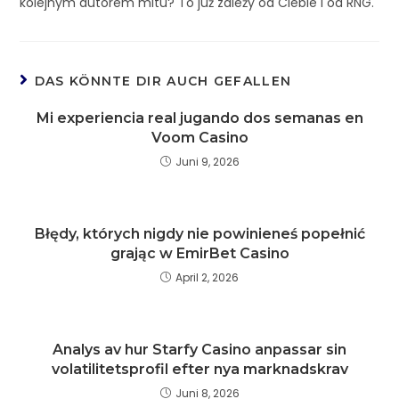
kolejnym autorem mitu? To już zależy od Ciebie i od RNG.
DAS KÖNNTE DIR AUCH GEFALLEN
Mi experiencia real jugando dos semanas en
Voom Casino
Juni 9, 2026
Błędy, których nigdy nie powinieneś popełnić
grając w EmirBet Casino
April 2, 2026
Analys av hur Starfy Casino anpassar sin
volatilitetsprofil efter nya marknadskrav
Juni 8, 2026