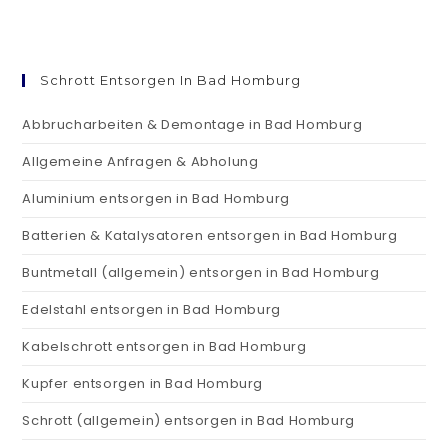
Schrott Entsorgen In Bad Homburg
Abbrucharbeiten & Demontage in Bad Homburg
Allgemeine Anfragen & Abholung
Aluminium entsorgen in Bad Homburg
Batterien & Katalysatoren entsorgen in Bad Homburg
Buntmetall (allgemein) entsorgen in Bad Homburg
Edelstahl entsorgen in Bad Homburg
Kabelschrott entsorgen in Bad Homburg
Kupfer entsorgen in Bad Homburg
Schrott (allgemein) entsorgen in Bad Homburg