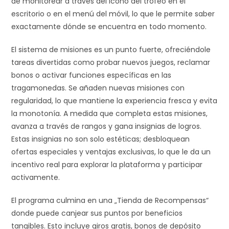
de monitorear a través del icono del trofeo en el
escritorio o en el menú del móvil, lo que le permite saber
exactamente dónde se encuentra en todo momento.
El sistema de misiones es un punto fuerte, ofreciéndole
tareas divertidas como probar nuevos juegos, reclamar
bonos o activar funciones específicas en las
tragamonedas. Se añaden nuevas misiones con
regularidad, lo que mantiene la experiencia fresca y evita
la monotonía. A medida que completa estas misiones,
avanza a través de rangos y gana insignias de logros.
Estas insignias no son solo estéticas; desbloquean
ofertas especiales y ventajas exclusivas, lo que le da un
incentivo real para explorar la plataforma y participar
activamente.
El programa culmina en una „Tienda de Recompensas“
donde puede canjear sus puntos por beneficios
tangibles. Esto incluye giros gratis, bonos de depósito