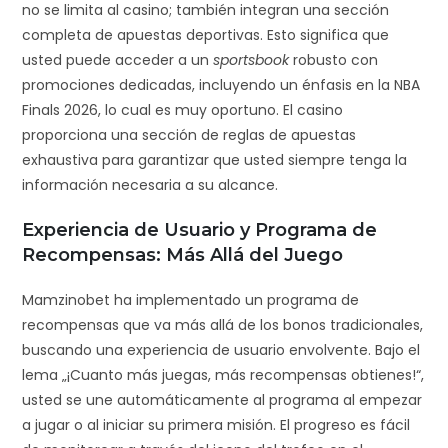
no se limita al casino; también integran una sección
completa de apuestas deportivas. Esto significa que
usted puede acceder a un
sportsbook
robusto con
promociones dedicadas, incluyendo un énfasis en la NBA
Finals 2026, lo cual es muy oportuno. El casino
proporciona una sección de reglas de apuestas
exhaustiva para garantizar que usted siempre tenga la
información necesaria a su alcance.
Experiencia de Usuario y Programa de
Recompensas: Más Allá del Juego
Mamzinobet ha implementado un programa de
recompensas que va más allá de los bonos tradicionales,
buscando una experiencia de usuario envolvente. Bajo el
lema „¡Cuanto más juegas, más recompensas obtienes!“,
usted se une automáticamente al programa al empezar
a jugar o al iniciar su primera misión. El progreso es fácil