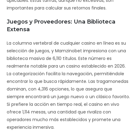
aplicables. Estas tarifas, aunque no excesivas, son
importantes para calcular sus retornos finales.
Juegos y Proveedores: Una Biblioteca
Extensa
La columna vertebral de cualquier casino en línea es su
selección de juegos, y Mamzinobet impresiona con una
biblioteca masiva de 6,110 títulos. Este número es
realmente notable para un casino establecido en 2026.
La categorización facilita la navegación, permitiéndole
encontrar lo que busca rápidamente. Las tragamonedas
dominan, con 4,316 opciones, lo que asegura que
siempre encontrará un juego nuevo o un clásico favorito.
Si prefiere la acción en tiempo real, el casino en vivo
ofrece 1,114 mesas, una cantidad que rivaliza con
operadores mucho más establecidos y promete una
experiencia inmersiva.