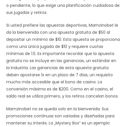
o pendiente, lo que exige una planificación cuidadosa de
sus jugadas y retiros.
Si usted prefiere las apuestas deportivas, Mamzinobet le
da la bienvenida con una apuesta gratuita de $50 al
depositar un mínimo de $10. Esta apuesta se proporciona
como una única jugada de $10 y requiere cuotas
mínimas de 1.5. Es importante recordar que la apuesta
gratuita no se incluye en las ganancias, un estándar en
la industria. Las ganancias de esta apuesta gratuita
deben apostarse 1x en un plazo de 7 días, un requisito
mucho más accesible que el bono de casino. La
conversión máxima es de $200. Como en el casino, el
saldo real se utiliza primero, y los retiros cancelan bonos.
Mamzinobet no se queda solo en la bienvenida. Sus
promociones continuas son variadas y diseñadas para
mantener su interés. La „Mystery Box“ es un ejemplo