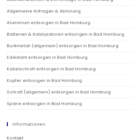
Allgemeine Anfragen & Abholung
Aluminium entsorgen in Bad Homburg
Batterien & Katalysatoren entsorgen in Bad Homburg
Buntmetall (allgemein) entsorgen in Bad Homburg
Edelstahl entsorgen in Bad Homburg
Kabelschrott entsorgen in Bad Homburg
Kupfer entsorgen in Bad Homburg
Schrott (allgemein) entsorgen in Bad Homburg
Späne entsorgen in Bad Homburg
Informationen
Kontakt