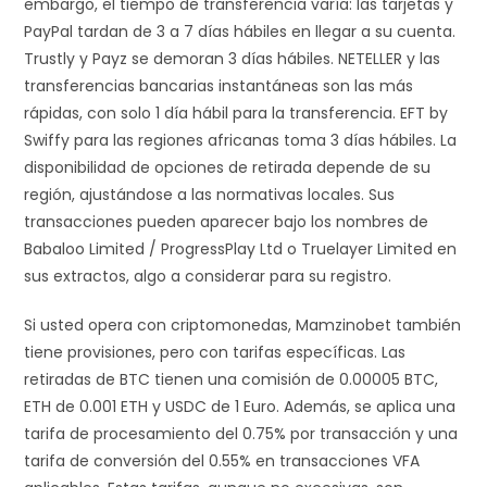
embargo, el tiempo de transferencia varía: las tarjetas y
PayPal tardan de 3 a 7 días hábiles en llegar a su cuenta.
Trustly y Payz se demoran 3 días hábiles. NETELLER y las
transferencias bancarias instantáneas son las más
rápidas, con solo 1 día hábil para la transferencia. EFT by
Swiffy para las regiones africanas toma 3 días hábiles. La
disponibilidad de opciones de retirada depende de su
región, ajustándose a las normativas locales. Sus
transacciones pueden aparecer bajo los nombres de
Babaloo Limited / ProgressPlay Ltd o Truelayer Limited en
sus extractos, algo a considerar para su registro.
Si usted opera con criptomonedas, Mamzinobet también
tiene provisiones, pero con tarifas específicas. Las
retiradas de BTC tienen una comisión de 0.00005 BTC,
ETH de 0.001 ETH y USDC de 1 Euro. Además, se aplica una
tarifa de procesamiento del 0.75% por transacción y una
tarifa de conversión del 0.55% en transacciones VFA