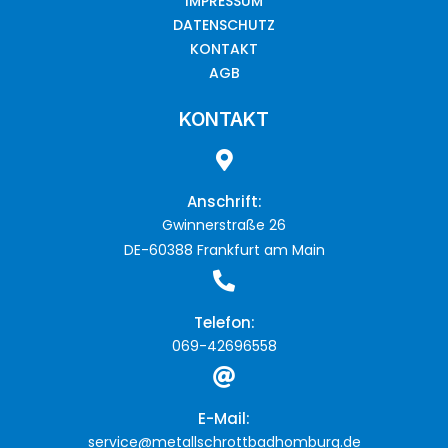
IMPRESSUM
DATENSCHUTZ
KONTAKT
AGB
KONTAKT
Anschrift:
Gwinnerstraße 26
DE-60388 Frankfurt am Main
Telefon:
069-42696558
E-Mail:
service@metallschrottbadhomburg.de