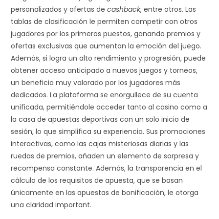
personalizados y ofertas de
cashback
, entre otros. Las
tablas de clasificación le permiten competir con otros
jugadores por los primeros puestos, ganando premios y
ofertas exclusivas que aumentan la emoción del juego.
Además, si logra un alto rendimiento y progresión, puede
obtener acceso anticipado a nuevos juegos y torneos,
un beneficio muy valorado por los jugadores más
dedicados. La plataforma se enorgullece de su cuenta
unificada, permitiéndole acceder tanto al casino como a
la casa de apuestas deportivas con un solo inicio de
sesión, lo que simplifica su experiencia. Sus promociones
interactivas, como las cajas misteriosas diarias y las
ruedas de premios, añaden un elemento de sorpresa y
recompensa constante. Además, la transparencia en el
cálculo de los requisitos de apuesta, que se basan
únicamente en las apuestas de bonificación, le otorga
una claridad important.