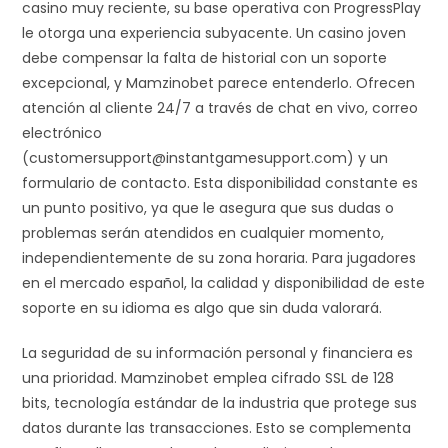
casino muy reciente, su base operativa con ProgressPlay
le otorga una experiencia subyacente. Un casino joven
debe compensar la falta de historial con un soporte
excepcional, y Mamzinobet parece entenderlo. Ofrecen
atención al cliente 24/7 a través de chat en vivo, correo
electrónico
(customersupport@instantgamesupport.com) y un
formulario de contacto. Esta disponibilidad constante es
un punto positivo, ya que le asegura que sus dudas o
problemas serán atendidos en cualquier momento,
independientemente de su zona horaria. Para jugadores
en el mercado español, la calidad y disponibilidad de este
soporte en su idioma es algo que sin duda valorará.
La seguridad de su información personal y financiera es
una prioridad. Mamzinobet emplea cifrado SSL de 128
bits, tecnología estándar de la industria que protege sus
datos durante las transacciones. Esto se complementa