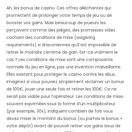
Ah, les bonus de casino. Ces offres alléchantes qui
promettent de prolonger votre temps de jeu ou de
booster vos gains. Mais beaucoup de joueurs les
perçoivent comme des pièges, des promesses vides
cachant des conditions de mise (wagering
requirements) si draconiennes qu’il est impossible de
retirer le moindre centime de gain. Est-ce vraiment le
cas ? Les conditions de mise sont une composante
normale du jeu en ligne, pas une invention malveillante.
Elles existent pour protéger le casino contre les abus.
Imaginez si vous pouviez simplement réclamer un bonus
de 100€, jouer une seule fois et retirer les 100€. Ce ne
serait pas viable pour l’opérateur. Les conditions de mise,
souvent exprimées sous la forme d’un multiplicateur
(par exemple, 30x), indiquent combien de fois vous
devez miser le montant du bonus (ou parfois le bonus +
votre dépôt) avant de pouvoir retirer vos gains issus de