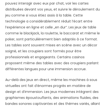
pouvez interagir avec eux par chat, voir les cartes
distribuées devant vos yeux, et suivre le déroulement du
jeu comme si vous étiez assis à la table. Cette
technologie a considérablement réduit l’écart entre
l’expérience en ligne et celle „en dur“. Les jeux de table
comme le blackjack, la roulette, le baccarat et même le
poker, sont particulièrement bien adaptés à ce format.
Les tables sont souvent mises en scène avec un décor
soigné, et les croupiers sont formés pour être
professionnels et engageants. Certains casinos
proposent même des tables avec des croupiers parlant
différentes langues pour une immersion accrue.
Au-delà des jeux en direct, même les machines à sous
virtuelles ont fait d’énormes progrès en matière de
design et d’immersion. Les jeux modernes intègrent des
graphismes époustouflants, des animations fluides, des
bandes sonores captivantes et des thèmes variés, allant