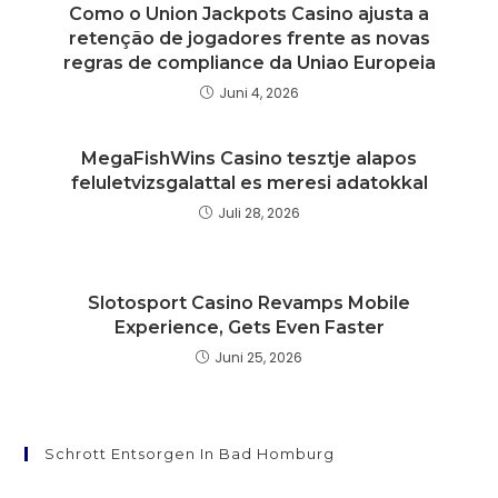
Como o Union Jackpots Casino ajusta a
retenção de jogadores frente as novas
regras de compliance da Uniao Europeia
Juni 4, 2026
MegaFishWins Casino tesztje alapos
feluletvizsgalattal es meresi adatokkal
Juli 28, 2026
Slotosport Casino Revamps Mobile
Experience, Gets Even Faster
Juni 25, 2026
Schrott Entsorgen In Bad Homburg