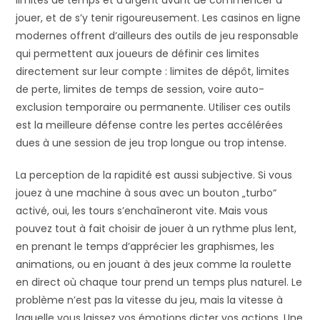
limites de temps et d’argent avant de commencer à
jouer, et de s’y tenir rigoureusement. Les casinos en ligne
modernes offrent d’ailleurs des outils de jeu responsable
qui permettent aux joueurs de définir ces limites
directement sur leur compte : limites de dépôt, limites
de perte, limites de temps de session, voire auto-
exclusion temporaire ou permanente. Utiliser ces outils
est la meilleure défense contre les pertes accélérées
dues à une session de jeu trop longue ou trop intense.
La perception de la rapidité est aussi subjective. Si vous
jouez à une machine à sous avec un bouton „turbo“
activé, oui, les tours s’enchaîneront vite. Mais vous
pouvez tout à fait choisir de jouer à un rythme plus lent,
en prenant le temps d’apprécier les graphismes, les
animations, ou en jouant à des jeux comme la roulette
en direct où chaque tour prend un temps plus naturel. Le
problème n’est pas la vitesse du jeu, mais la vitesse à
laquelle vous laissez vos émotions dicter vos actions. Une