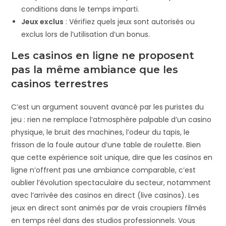
conditions dans le temps imparti.
Jeux exclus
: Vérifiez quels jeux sont autorisés ou
exclus lors de l’utilisation d’un bonus.
Les casinos en ligne ne proposent
pas la même ambiance que les
casinos terrestres
C’est un argument souvent avancé par les puristes du
jeu : rien ne remplace l’atmosphère palpable d’un casino
physique, le bruit des machines, l’odeur du tapis, le
frisson de la foule autour d’une table de roulette. Bien
que cette expérience soit unique, dire que les casinos en
ligne n’offrent pas une ambiance comparable, c’est
oublier l’évolution spectaculaire du secteur, notamment
avec l’arrivée des casinos en direct (live casinos). Les
jeux en direct sont animés par de vrais croupiers filmés
en temps réel dans des studios professionnels. Vous