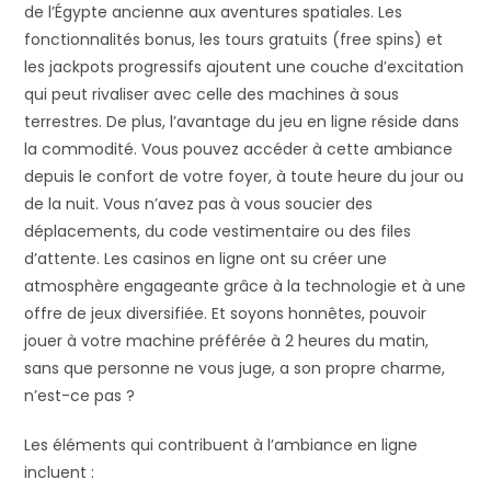
de l’Égypte ancienne aux aventures spatiales. Les
fonctionnalités bonus, les tours gratuits (free spins) et
les jackpots progressifs ajoutent une couche d’excitation
qui peut rivaliser avec celle des machines à sous
terrestres. De plus, l’avantage du jeu en ligne réside dans
la commodité. Vous pouvez accéder à cette ambiance
depuis le confort de votre foyer, à toute heure du jour ou
de la nuit. Vous n’avez pas à vous soucier des
déplacements, du code vestimentaire ou des files
d’attente. Les casinos en ligne ont su créer une
atmosphère engageante grâce à la technologie et à une
offre de jeux diversifiée. Et soyons honnêtes, pouvoir
jouer à votre machine préférée à 2 heures du matin,
sans que personne ne vous juge, a son propre charme,
n’est-ce pas ?
Les éléments qui contribuent à l’ambiance en ligne
incluent :