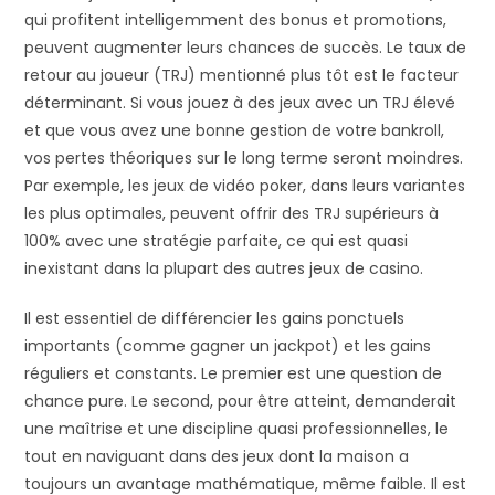
qui profitent intelligemment des bonus et promotions,
peuvent augmenter leurs chances de succès. Le taux de
retour au joueur (TRJ) mentionné plus tôt est le facteur
déterminant. Si vous jouez à des jeux avec un TRJ élevé
et que vous avez une bonne gestion de votre bankroll,
vos pertes théoriques sur le long terme seront moindres.
Par exemple, les jeux de vidéo poker, dans leurs variantes
les plus optimales, peuvent offrir des TRJ supérieurs à
100% avec une stratégie parfaite, ce qui est quasi
inexistant dans la plupart des autres jeux de casino.
Il est essentiel de différencier les gains ponctuels
importants (comme gagner un jackpot) et les gains
réguliers et constants. Le premier est une question de
chance pure. Le second, pour être atteint, demanderait
une maîtrise et une discipline quasi professionnelles, le
tout en naviguant dans des jeux dont la maison a
toujours un avantage mathématique, même faible. Il est