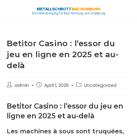
METALLSCHROTT
BAD HOMBURG
Schrottentsorgung für Bad Homburg und Umgebung
Betitor Casino : l’essor du
jeu en ligne en 2025 et au-
delà
admin
April 1, 2026
Uncategorized
Betitor Casino : l’essor du jeu en
ligne en 2025 et au-delà
Les machines à sous sont truquées,