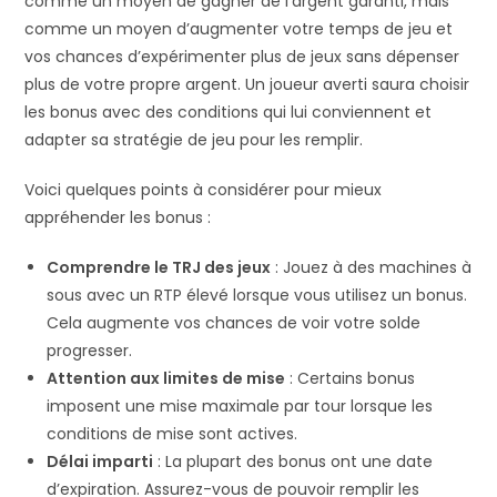
comme un moyen de gagner de l’argent garanti, mais
comme un moyen d’augmenter votre temps de jeu et
vos chances d’expérimenter plus de jeux sans dépenser
plus de votre propre argent. Un joueur averti saura choisir
les bonus avec des conditions qui lui conviennent et
adapter sa stratégie de jeu pour les remplir.
Voici quelques points à considérer pour mieux
appréhender les bonus :
Comprendre le TRJ des jeux
: Jouez à des machines à
sous avec un RTP élevé lorsque vous utilisez un bonus.
Cela augmente vos chances de voir votre solde
progresser.
Attention aux limites de mise
: Certains bonus
imposent une mise maximale par tour lorsque les
conditions de mise sont actives.
Délai imparti
: La plupart des bonus ont une date
d’expiration. Assurez-vous de pouvoir remplir les