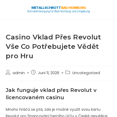
METALLSCHROTT
BAD HOMBURG
Schrottentsorgung für Bad Homburg und Umgebung
Casino Vklad Přes Revolut
Vše Co Potřebujete Vědět
pro Hru
admin
Juni 11, 2026
Uncategorized
Jak funguje vklad přes Revolut v
licencovaném casinu
Mnoho hráčů se ptá, zda je možné využít svou kartu
Revolut pro financování herního účtu v České republice.