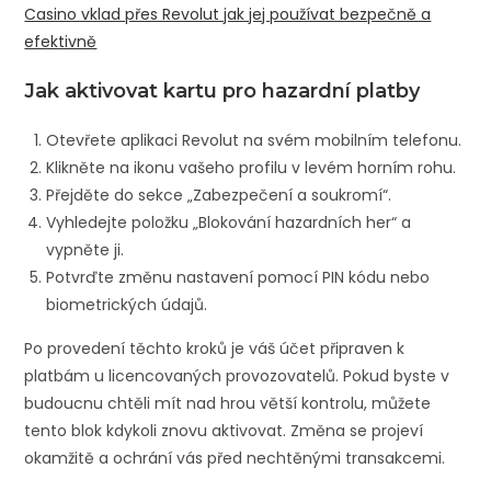
Casino vklad přes Revolut jak jej používat bezpečně a
efektivně
Jak aktivovat kartu pro hazardní platby
Otevřete aplikaci Revolut na svém mobilním telefonu.
Klikněte na ikonu vašeho profilu v levém horním rohu.
Přejděte do sekce „Zabezpečení a soukromí“.
Vyhledejte položku „Blokování hazardních her“ a
vypněte ji.
Potvrďte změnu nastavení pomocí PIN kódu nebo
biometrických údajů.
Po provedení těchto kroků je váš účet připraven k
platbám u licencovaných provozovatelů. Pokud byste v
budoucnu chtěli mít nad hrou větší kontrolu, můžete
tento blok kdykoli znovu aktivovat. Změna se projeví
okamžitě a ochrání vás před nechtěnými transakcemi.