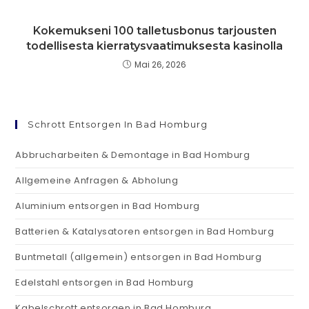
Kokemukseni 100 talletusbonus tarjousten
todellisesta kierratysvaatimuksesta kasinolla
Mai 26, 2026
Schrott Entsorgen In Bad Homburg
Abbrucharbeiten & Demontage in Bad Homburg
Allgemeine Anfragen & Abholung
Aluminium entsorgen in Bad Homburg
Batterien & Katalysatoren entsorgen in Bad Homburg
Buntmetall (allgemein) entsorgen in Bad Homburg
Edelstahl entsorgen in Bad Homburg
Kabelschrott entsorgen in Bad Homburg