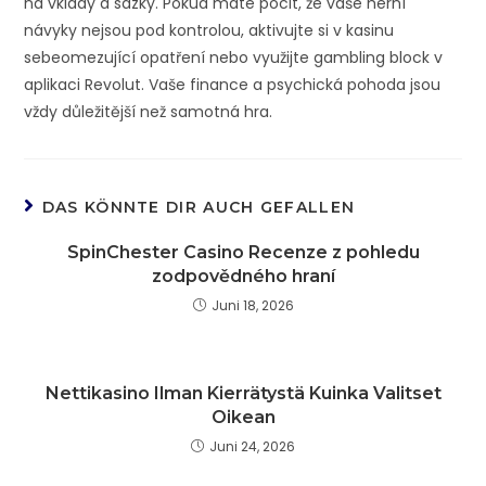
na vklady a sázky. Pokud máte pocit, že vaše herní
návyky nejsou pod kontrolou, aktivujte si v kasinu
sebeomezující opatření nebo využijte gambling block v
aplikaci Revolut. Vaše finance a psychická pohoda jsou
vždy důležitější než samotná hra.
DAS KÖNNTE DIR AUCH GEFALLEN
SpinChester Casino Recenze z pohledu
zodpovědného hraní
Juni 18, 2026
Nettikasino Ilman Kierrätystä Kuinka Valitset
Oikean
Juni 24, 2026