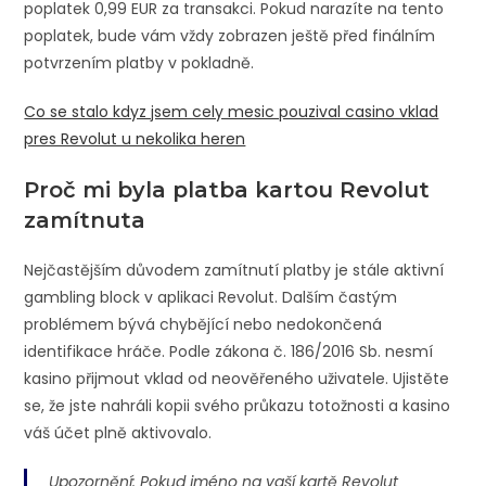
poplatek 0,99 EUR za transakci. Pokud narazíte na tento
poplatek, bude vám vždy zobrazen ještě před finálním
potvrzením platby v pokladně.
Co se stalo kdyz jsem cely mesic pouzival casino vklad
pres Revolut u nekolika heren
Proč mi byla platba kartou Revolut
zamítnuta
Nejčastějším důvodem zamítnutí platby je stále aktivní
gambling block v aplikaci Revolut. Dalším častým
problémem bývá chybějící nebo nedokončená
identifikace hráče. Podle zákona č. 186/2016 Sb. nesmí
kasino přijmout vklad od neověřeného uživatele. Ujistěte
se, že jste nahráli kopii svého průkazu totožnosti a kasino
váš účet plně aktivovalo.
Upozornění: Pokud jméno na vaší kartě Revolut