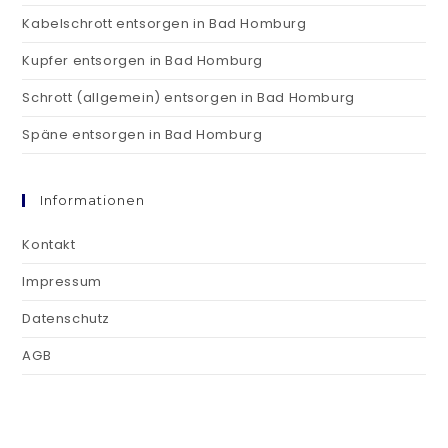
Kabelschrott entsorgen in Bad Homburg
Kupfer entsorgen in Bad Homburg
Schrott (allgemein) entsorgen in Bad Homburg
Späne entsorgen in Bad Homburg
Informationen
Kontakt
Impressum
Datenschutz
AGB