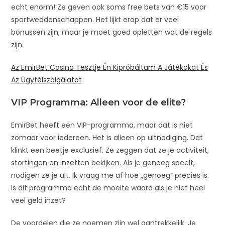
echt enorm! Ze geven ook soms free bets van €15 voor
sportweddenschappen. Het lijkt erop dat er veel
bonussen zijn, maar je moet goed opletten wat de regels
zijn.
Az EmirBet Casino Tesztje Én Kipróbáltam A Játékokat És
Az Ügyfélszolgálatot
VIP Programma: Alleen voor de elite?
EmirBet heeft een VIP-programma, maar dat is niet
zomaar voor iedereen. Het is alleen op uitnodiging. Dat
klinkt een beetje exclusief. Ze zeggen dat ze je activiteit,
stortingen en inzetten bekijken. Als je genoeg speelt,
nodigen ze je uit. Ik vraag me af hoe „genoeg“ precies is.
Is dit programma echt de moeite waard als je niet heel
veel geld inzet?
De voordelen die ze noemen zijn wel aantrekkelijk. Je