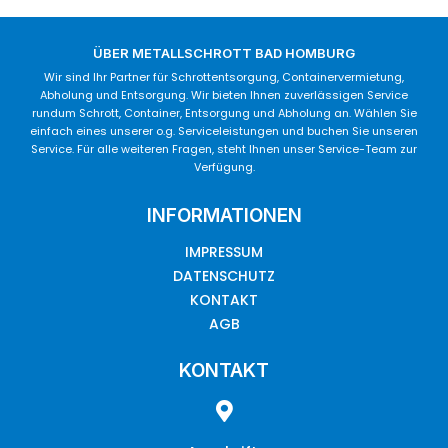
ÜBER METALLSCHROTT BAD HOMBURG
Wir sind Ihr Partner für Schrottentsorgung, Containervermietung,
Abholung und Entsorgung. Wir bieten Ihnen zuverlässigen Service
rundum Schrott, Container, Entsorgung und Abholung an. Wählen Sie
einfach eines unserer o.g. Serviceleistungen und buchen Sie unseren
Service. Für alle weiteren Fragen, steht Ihnen unser Service-Team zur
Verfügung.
INFORMATIONEN
IMPRESSUM
DATENSCHUTZ
KONTAKT
AGB
KONTAKT