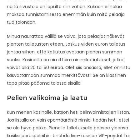
näitä sivustoja on lopulta niin vähän. Kukaan ei halua
maksaa tunnistamisesta enemmän kuin mitä pelaaja
tuo talonaan.
Minua naurattaa välillä se vaiva, jota pelaajat näkevät
pienten talletusten eteen. Joskus viiden euron talletus
johtaa siihen, että kotiutus evätään pienen summan
vuoksi. Kasinoilla on nimittäin minimikotiutukset, jotka
voivat olla 20 tai 50 euroa. Olet siis ansassa, ellet onnistu
kasvattamaan summaa merkittävästi. Se on klassinen
tapa pitää pääoma talossa sisällä.
Pelien valikoima ja laatu
Kun menen kasinolle, katson heti pelinvalmistajien listan.
Jos listalla on vain epämääräisiä nimiä, tiedän heti, ettei
se ole hyvä paikka. Pienellä talletuksella pääsee yleensä
käsiksi peruspeleihin. Unohda live-kasinon VIP-pöydät tai