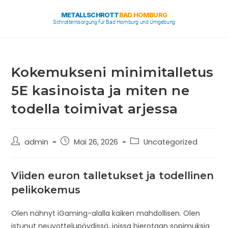
METALLSCHROTT
BAD HOMBURG
Schrottentsorgung für Bad Homburg und Umgebung
Kokemukseni minimitalletus
5E kasinoista ja miten ne
todella toimivat arjessa
admin
Mai 26, 2026
Uncategorized
Viiden euron talletukset ja todellinen
pelikokemus
Olen nähnyt iGaming-alalla kaiken mahdollisen. Olen
istunut neuvottelupöydissä, joissa hierotaan sopimuksia