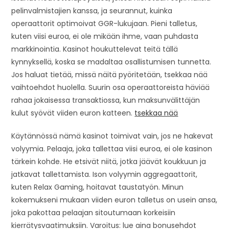
pelinvalmistajien kanssa, ja seurannut, kuinka
operaattorit optimoivat GGR-lukujaan. Pieni talletus,
kuten viisi euroa, ei ole mikään ihme, vaan puhdasta
markkinointia. Kasinot houkuttelevat teitä tällä
kynnyksellä, koska se madaltaa osallistumisen tunnetta.
Jos haluat tietää, missä näitä pyöritetään, tsekkaa nää
vaihtoehdot huolella. Suurin osa operaattoreista häviää
rahaa jokaisessa transaktiossa, kun maksunvälittäjän
kulut syövät viiden euron katteen.
tsekkaa nää
Käytännössä nämä kasinot toimivat vain, jos ne hakevat
volyymia. Pelaaja, joka tallettaa viisi euroa, ei ole kasinon
tärkein kohde. He etsivät niitä, jotka jäävät koukkuun ja
jatkavat tallettamista. Ison volyymin aggregaattorit,
kuten Relax Gaming, hoitavat taustatyön. Minun
kokemukseni mukaan viiden euron talletus on usein ansa,
joka pakottaa pelaajan sitoutumaan korkeisiin
kierrätysvaatimuksiin. Varoitus: lue aina bonusehdot