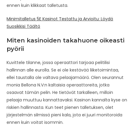
ennen kuin klikkaat talletusta.
Minimitalletus 5E Kasinot Testattu ja Arvioitu: Löydä
Suosikkisi Täältä
Miten kasinoiden takahuone oikeasti
pyörii
Kuvittele tilanne, jossa operaattori tarjoaa pelitilisi
hallinnan alle eurolla. Se ei ole kestävää liiketoimintaa,
ellei taustalla ole valtava pelaajamäärä. Olen seurannut
monia Bellona N.V:n kaltaisia operaattoreita, jotka
osaavat tämän pelin. He tietävät tarkalleen, milloin
pelaaja muuttuu kannattavaksi. Kasinon kannalta kyse on
riskien hallinnasta. Kun teet pienen talletuksen, olet
järjestelmän silmissä pieni kala, jota ei juuri monitoroida
ennen kuin voitat isommin.