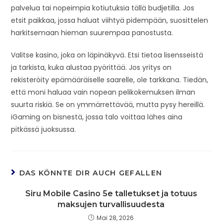
palvelua tai nopeimpia kotiutuksia tällä budjetilla. Jos
etsit paikkaa, jossa haluat viihtyä pidempään, suosittelen
harkitsemaan hieman suurempaa panostusta.
Valitse kasino, joka on läpinäkyvä. Etsi tietoa lisensseistä
ja tarkista, kuka alustaa pyörittää. Jos yritys on
rekisteröity epämääräiselle saarelle, ole tarkkana. Tiedän,
että moni haluaa vain nopean pelikokemuksen ilman
suurta riskiä. Se on ymmärrettävää, mutta pysy hereillä.
iGaming on bisnestä, jossa talo voittaa lähes aina
pitkässä juoksussa.
DAS KÖNNTE DIR AUCH GEFALLEN
Siru Mobile Casino 5e talletukset ja totuus
maksujen turvallisuudesta
Mai 28, 2026