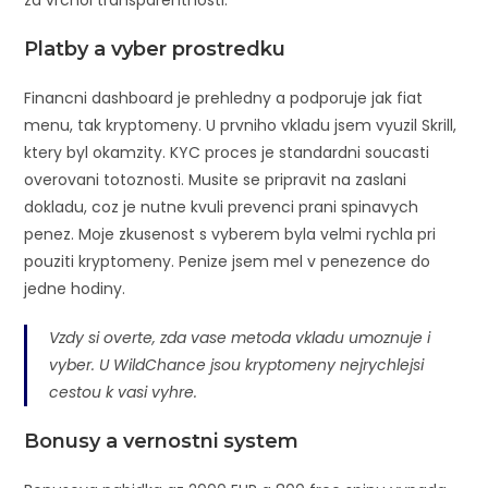
za vrchol transparentnosti.
Platby a vyber prostredku
Financni dashboard je prehledny a podporuje jak fiat
menu, tak kryptomeny. U prvniho vkladu jsem vyuzil Skrill,
ktery byl okamzity. KYC proces je standardni soucasti
overovani totoznosti. Musite se pripravit na zaslani
dokladu, coz je nutne kvuli prevenci prani spinavych
penez. Moje zkusenost s vyberem byla velmi rychla pri
pouziti kryptomeny. Penize jsem mel v penezence do
jedne hodiny.
Vzdy si overte, zda vase metoda vkladu umoznuje i
vyber. U WildChance jsou kryptomeny nejrychlejsi
cestou k vasi vyhre.
Bonusy a vernostni system