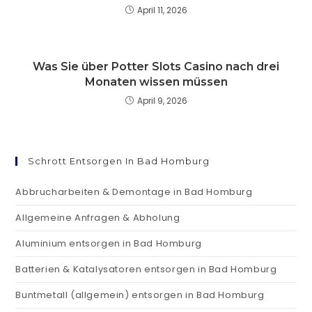
April 11, 2026
Was Sie über Potter Slots Casino nach drei
Monaten wissen müssen
April 9, 2026
Schrott Entsorgen In Bad Homburg
Abbrucharbeiten & Demontage in Bad Homburg
Allgemeine Anfragen & Abholung
Aluminium entsorgen in Bad Homburg
Batterien & Katalysatoren entsorgen in Bad Homburg
Buntmetall (allgemein) entsorgen in Bad Homburg