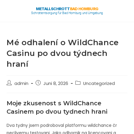
METALLSCHROTT
BAD HOMBURG
Schrottentsorgung für Bad Homburg und Umgebung
Mé odhalení o WildChance
Casinu po dvou týdnech
hraní
admin
Juni 8, 2026
Uncategorized
Moje zkusenost s WildChance
Casinem po dvou tydnech hrani
Dva tydny jsem podroboval platformu wildchance čr
peclivemu testovani. Jako odbornik na licencovani a