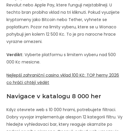
Revolut nebo Apple Pay, ktere funguji nejstabilneji. U
techto bran probiha vklad na tri kliknuti. Pokud vyuzijete
kryptomeny jako Bitcoin nebo Tether, vyhnete se
poplatkum. Pozor na limity vyberu, ktere se u Wonaco
pohybuji jen kolem 12 500 Kc. To je pro narocne hrace
vyrazne omezeni.
Verdikt:
Vyberte platformu s limitem vyberu nad 500
000 Kc mesicne.
Nejlepší zahraniční casino vklad 100 Kč: TOP herny 2026
co hráči chtějí vědět
Navigace v katalogu 8 000 her
Kdyz otevrete web s 10 000 hrami, potrebujete filtraci.
Dobry vyvojar implementuje alespon 12 kategorii filtru. Vy
hledejte vyhledavaci bar, ktery reaguje okamzite po