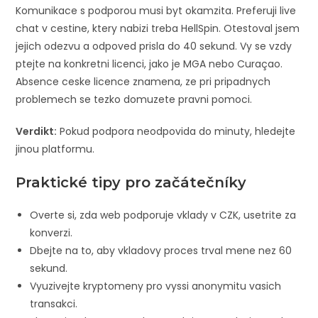
Komunikace s podporou musi byt okamzita. Preferuji live
chat v cestine, ktery nabizi treba HellSpin. Otestoval jsem
jejich odezvu a odpoved prisla do 40 sekund. Vy se vzdy
ptejte na konkretni licenci, jako je MGA nebo Curaçao.
Absence ceske licence znamena, ze pri pripadnych
problemech se tezko domuzete pravni pomoci.
Verdikt:
Pokud podpora neodpovida do minuty, hledejte
jinou platformu.
Praktické tipy pro začátečníky
Overte si, zda web podporuje vklady v CZK, usetrite za
konverzi.
Dbejte na to, aby vkladovy proces trval mene nez 60
sekund.
Vyuzivejte kryptomeny pro vyssi anonymitu vasich
transakci.