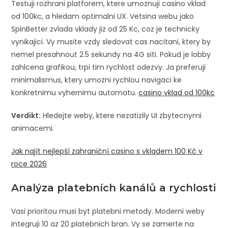
Testuji rozhrani platforem, ktere umoznuji casino vklad
od 100kc, a hledam optimalni UX. Vetsina webu jako
SpinBetter zvlada vklady jiz od 25 Kc, coz je technicky
vynikajici. Vy musite vzdy sledovat cas nacitani, ktery by
nemel presahnout 2.5 sekundy na 4G siti. Pokud je lobby
zahlcena grafikou, trpi tim rychlost odezvy. Ja preferuji
minimalismus, ktery umozni rychlou navigaci ke
konkretnimu vyhernimu automatu.
casino vklad od 100kc
Verdikt:
Hledejte weby, ktere nezatizily UI zbytecnymi
animacemi.
Jak najít nejlepší zahraniční casino s vkladem 100 Kč v
roce 2026
Analýza platebních kanálů a rychlosti
Vasi prioritou musi byt platebni metody. Moderni weby
integruji 10 az 20 platebnich bran. Vy se zamerte na