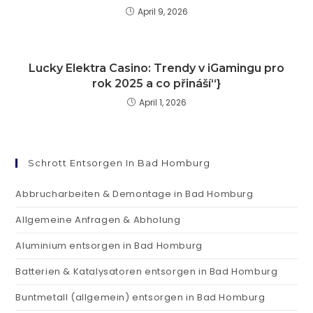
April 9, 2026
Lucky Elektra Casino: Trendy v iGamingu pro
rok 2025 a co přináší“}
April 1, 2026
Schrott Entsorgen In Bad Homburg
Abbrucharbeiten & Demontage in Bad Homburg
Allgemeine Anfragen & Abholung
Aluminium entsorgen in Bad Homburg
Batterien & Katalysatoren entsorgen in Bad Homburg
Buntmetall (allgemein) entsorgen in Bad Homburg