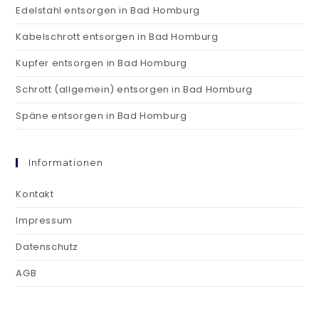
Edelstahl entsorgen in Bad Homburg
Kabelschrott entsorgen in Bad Homburg
Kupfer entsorgen in Bad Homburg
Schrott (allgemein) entsorgen in Bad Homburg
Späne entsorgen in Bad Homburg
Informationen
Kontakt
Impressum
Datenschutz
AGB