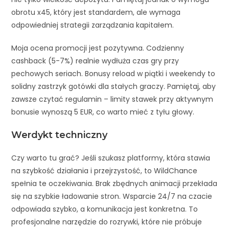
obrotu x45, który jest standardem, ale wymaga
odpowiedniej strategii zarządzania kapitałem.
Moja ocena promocji jest pozytywna. Codzienny
cashback (5-7%) realnie wydłuża czas gry przy
pechowych seriach. Bonusy reload w piątki i weekendy to
solidny zastrzyk gotówki dla stałych graczy. Pamiętaj, aby
zawsze czytać regulamin – limity stawek przy aktywnym
bonusie wynoszą 5 EUR, co warto mieć z tyłu głowy.
Werdykt techniczny
Czy warto tu grać? Jeśli szukasz platformy, która stawia
na szybkość działania i przejrzystość, to WildChance
spełnia te oczekiwania. Brak zbędnych animacji przekłada
się na szybkie ładowanie stron. Wsparcie 24/7 na czacie
odpowiada szybko, a komunikacja jest konkretna. To
profesjonalne narzędzie do rozrywki, które nie próbuje