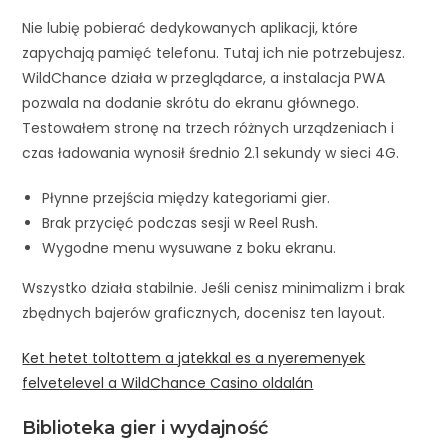
Nie lubię pobierać dedykowanych aplikacji, które
zapychają pamięć telefonu. Tutaj ich nie potrzebujesz.
WildChance działa w przeglądarce, a instalacja PWA
pozwala na dodanie skrótu do ekranu głównego.
Testowałem stronę na trzech różnych urządzeniach i
czas ładowania wynosił średnio 2.1 sekundy w sieci 4G.
Płynne przejścia między kategoriami gier.
Brak przycięć podczas sesji w Reel Rush.
Wygodne menu wysuwane z boku ekranu.
Wszystko działa stabilnie. Jeśli cenisz minimalizm i brak
zbędnych bajerów graficznych, docenisz ten layout.
Ket hetet toltottem a jatekkal es a nyeremenyek
felvetelevel a WildChance Casino oldalán
Biblioteka gier i wydajność