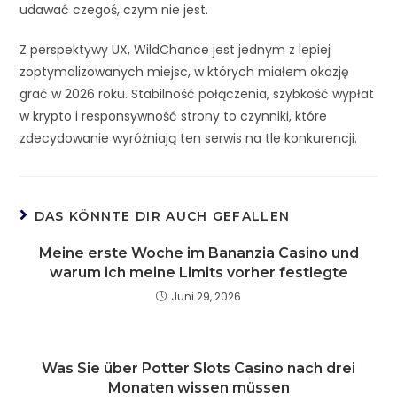
udawać czegoś, czym nie jest.
Z perspektywy UX, WildChance jest jednym z lepiej
zoptymalizowanych miejsc, w których miałem okazję
grać w 2026 roku. Stabilność połączenia, szybkość wypłat
w krypto i responsywność strony to czynniki, które
zdecydowanie wyróżniają ten serwis na tle konkurencji.
DAS KÖNNTE DIR AUCH GEFALLEN
Meine erste Woche im Bananzia Casino und
warum ich meine Limits vorher festlegte
Juni 29, 2026
Was Sie über Potter Slots Casino nach drei
Monaten wissen müssen