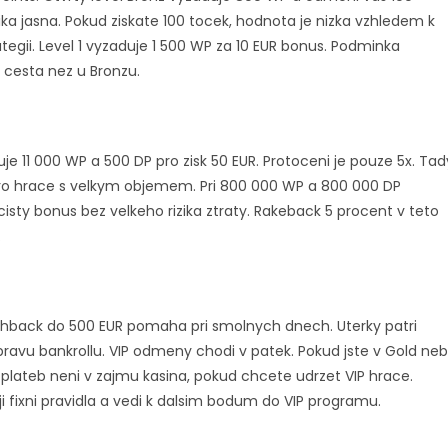
a jasna. Pokud ziskate 100 tocek, hodnota je nizka vzhledem k
tegii. Level 1 vyzaduje 1 500 WP za 10 EUR bonus. Podminka
 cesta nez u Bronzu.
je 11 000 WP a 500 DP pro zisk 50 EUR. Protoceni je pouze 5x. Tad
 pro hrace s velkym objemem. Pri 800 000 WP a 800 000 DP
cisty bonus bez velkeho rizika ztraty. Rakeback 5 procent v teto
.
shback do 500 EUR pomaha pri smolnych dnech. Uterky patri
pravu bankrollu. VIP odmeny chodi v patek. Pokud jste v Gold ne
 plateb neni v zajmu kasina, pokud chcete udrzet VIP hrace.
i fixni pravidla a vedi k dalsim bodum do VIP programu.