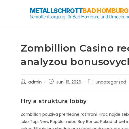
METALLSCHROTT
BAD HOMBURG
Schrottentsorgung für Bad Homburg und Umgebun
Zombillion Casino r
analyzou bonusovy
admin
Juni 16, 2026
Uncategorized
Hry a struktura lobby
Zombillion pouziva prehledne rozhrani. Hrac najde se
jako Top, New, Popular nebo Buy Bonus. Pokud chcete h
sekce filtruje hry vhodne pro plneni podminek protoce