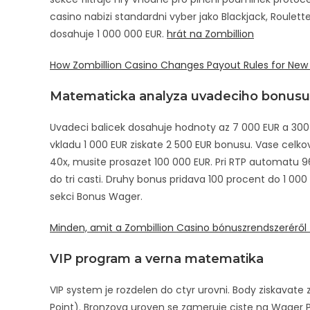
casino nabizi standardni vyber jako Blackjack, Roulett
dosahuje 1 000 000 EUR.
hrát na Zombillion
How Zombillion Casino Changes Payout Rules for New 
Matematicka analyza uvadeciho bonusu
Uvadeci balicek dosahuje hodnoty az 7 000 EUR a 300 v
vkladu 1 000 EUR ziskate 2 500 EUR bonusu. Vase celk
40x, musite prosazet 100 000 EUR. Pri RTP automatu 9
do tri casti. Druhy bonus pridava 100 procent do 1 000
sekci Bonus Wager.
Minden, amit a Zombillion Casino bónuszrendszeréről 
VIP program a verna matematika
VIP system je rozdelen do ctyr urovni. Body ziskavate 
Point). Bronzova uroven se zameruje ciste na Wager P