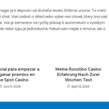
ager je k dispozici od druheho levelu Stribrne urovne. To meni
hat. Vasi zadost o vklad nebo vyber resi clovek, ktery zna vasi
ace. Vse je zamereno na rychly pristup k automatum s vysokym
ele nebo typu je jednoduche. Pokud vam nejde o emoce, ale o
cial para empezar a
Meine Roostino Casino
 ganar premios en
Erfahrung Nach Zwei
e Spot Casino
Wochen Test
Juni 5, 2026
April 12, 2026