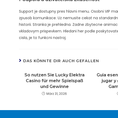
Support je dostupny pres hlavni menu. Osobni VIP man
zpusob komunikace. Uz nemusite cekat na standardni c
historii. Stranka je prehledna. Zadne zbytecne anim
vkladovym prispevkem. Hledani her podle poskytovat
cisla, je to funkcni nastroj.
DAS KÖNNTE DIR AUCH GEFALLEN
So nutzen Sie Lucky Elektra
Guia esen
Casino für mehr Spielspaß
jugar y
und Gewinne
Gam
März 31, 2026